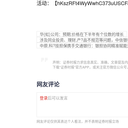
活动：【
hKszRFt4WyWwhC373uUSCF
华{虹}公司：预期;价格在下半年有个位数的增长
涉及同业投资、理财,产?品不规范等问题，中信银
中原;科?技担保携手交通银行：银担协同精准赋
声明：证券时报力求信息真实、准确，文章提及内
下载“证券时报”官方APP，或关注官方微信公众
网友评论
登录
后可以发言
网友评论仅供其表达个人看法，并不表明证券时报立场