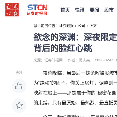
首页
快讯
要闻
股市
您当前的位置：
证券时报
>
公司
>
正文
欲念的深渊：深夜限定
背后的脸红心跳
来源：证券时报网
作者：吴志森
2026-02-09 
夜幕降临，当最后一抹余晖被🤔城
点赞
为“躁动”的因子。你关上房灯，调整到
映射在脸上——那是属于你的“秘密花园
的束缚，只有最原始、最热烈、最直抵