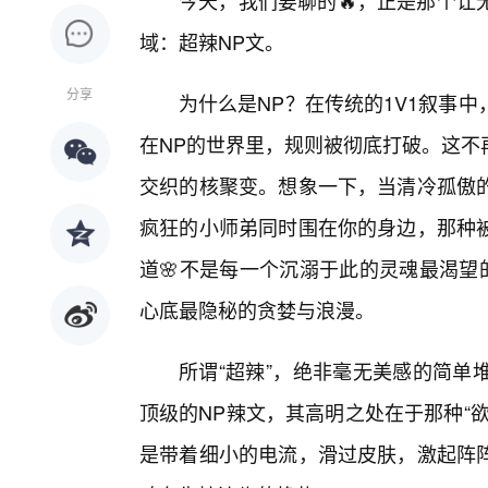
今天，我们要聊的🔥，正是那个让
域：超辣NP文。
分享
为什么是NP？在传统的1V1叙事
在NP的世界里，规则被彻底打破。这不
交织的核聚变。想象一下，当清冷孤傲
疯狂的小师弟同时围在你的身边，那种被
道🌸不是每一个沉溺于此的灵魂最渴望
心底最隐秘的贪婪与浪漫。
所谓“超辣”，绝非毫无美感的简单
顶级的NP辣文，其高明之处在于那种“
是带着细小的电流，滑过皮肤，激起阵