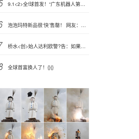
9.1<2>全!球首发！“广东机器人第一股”进军人形机器人，助力注塑行业柔性制造突围
泡泡玛特新品很‘快’售罄！ 网友：比黄金还离谱 专家：过度营销或透支信任
桥水<创>始人达利欧警?告：如果美联储降息，两种资产即将崩溃
全球首富换人了！{}{}