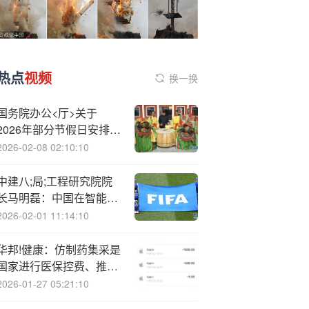
热点
视频
换一换
国务院办公<厅>关于
2026年部分节假日安排的
通知
2026-02-08 02:10:10
中建八;局;工程研究院院
长马明磊：中国在智能、
数字领域发展速度非常
2026-02-01 11:14:10
快，高校相关人才供应量
供大于求
华邦!健康：仿制药集采是
国家进行医保控费、推动
药品质量提升的大趋势，
2026-01-27 05:21:10
但目前对公司而言影响相