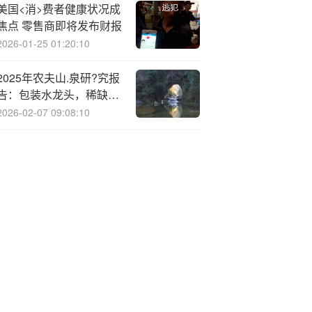
对有限
美国<消>费者健康状况成
焦点 零售商即将发布财报
2026-01-25 01:20:10
2025年农夫山.泉研?究报
告：包装水龙头，稀缺的
饮料平台型企业（附下
2026-02-07 09:08:10
载）