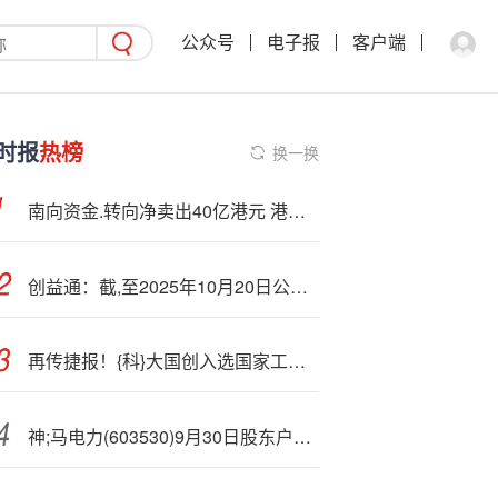
公众号
电子报
客户端
时报
热榜
换一换
南向资金.转向净卖出40亿港元 港股高位回调机构称未改长期趋势
创益通：截,至2025年10月20日公司股东总数为9064户
再传捷报！{科}大国创入选国家工信安全中心“人工智能发展与合作典型应用案例集”
神;马电力(603530)9月30日股东户数1.13万户，较上期减少19.93%