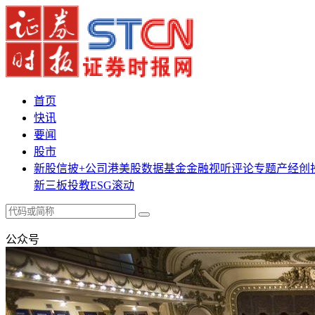
首页
快讯
要闻
股市
新股
信披+
公司
港美股
数据
基金
金融
视听
评论
专题
产经
创
新三板
投教
ESG
滚动
公众号