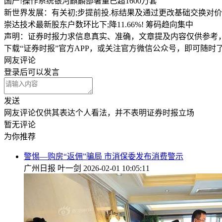
国产!操作系统银河麒麟部署量已超1600万套
新世界发展：有关初;步提前投.标结果及通过更改基础交换对
崇达技术最新股东户数环比下;降11.66%! 筹码趋向集中
声明：证券时报力求信息真实、准确，文章提及内容仅供参考
下载“证券时报”官方APP，或关注官方微信公众号，即可随
网友评论
登录
后可以发言
发送
网友评论仅供其表达个人看法，并不表明证券时报立场
暂无评论
为你推荐
警惕—购房“返佣”骗局 市消保委发布消费警示
广州日报
叶一剑
2026-02-01 10:05:11