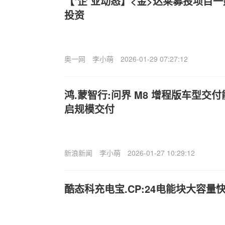
【‘企’业动态】<金>达莱募投项目一
投资
奥一网
李小萌
2026-01-29 07:27:12
鸿.蒙智行:问界 M8 增程版车型交
启规模交付
新浪新闻
李小萌
2026-01-27 10:29:12
酷态科充电宝.CP:24电能块大容量快