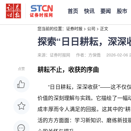
首页
快讯
要闻
股市
您当前的位置：
证券时报
>
公司
>
正文
探索“日日耕耘，深深
来源：证券时报网
作者：方保僑
2026-02-06 
耕耘不止，收获的序曲
点赞
“日日耕耘，深深收获”——这不仅
价值的深刻理解与实践。它描绘了一幅
成丰厚而令人满足的回报。这其中的“耕
活的方方面面：学习新知识、磨练新技